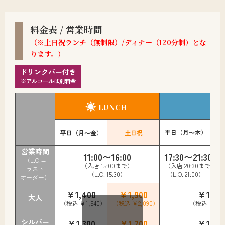
料金表 / 営業時間
（※土日祝ランチ（無制限）/ディナー（120分制）とな
ります。）
ドリンクバー付き
※アルコールは別料金
LUNCH
平日（月～木）
平日（月～金）
土日祝
営業時間
11:00〜16:00
17:30〜21:30
1
（L.O.=
（入店 15:00まで）
（入店 20:30まで）
（
ラスト
（L.O. 15:30）
（L.O. 21:00）
（
オーダー）
￥1,400
￥1,900
￥1,60
大人
（税込 ￥1,540）
（税込 ￥2,090）
（税込 ￥1,7
シルバー
￥1,300
￥1,700
￥1,50