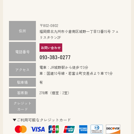
〒802-0802
住所
福岡県北九州市小倉南区城野一丁目13番15号 フェ
リスタウン2F
お問い合わせ
電話番号
093-383-0277
電車：JR城野駅から徒歩で3分
アクセス
車：国道10号線・若富士町交差点より車で1分
駐車場
有
客席数
278席（個室：2室）
クレジット
カード
▼ご利用可能なクレジットカード