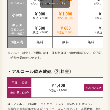
（※65歳以上）
（税込 ￥1,430）
スクロールできます
（税込 ￥1,870）
（税込 ￥1,6
￥900
￥1,000
￥900
小学生
（税込 ￥990）
（税込 ￥1,100）
（税込 ￥99
キッズ
￥500
￥600
￥500
（3歳以上～
（税込 ￥550）
（税込 ￥660）
（税込 ￥55
小学生未満）
3歳未満
無料
無料
無料
※シルバー料金をご利用の際は、運転免許証・健康保険証など、公的証
明書の提示が必要です。
・アルコール飲み放題（別料金）
平日：120分
￥1,400
VIEW MORE ▶
（税込￥1,540）
土日祝：120分
詳しいメニュー内容は
ドリンクページ
にてご確認いただけます。
※当店では未成年者およびドライバーの方へのアルコール提供は一切お