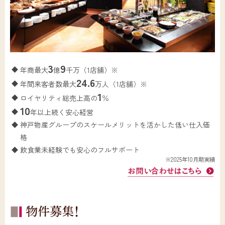
3
9
年商最大
億
千万（1店舗）※
24.6
年間来客者数最大
万人（1店舗）※
1
ロイヤリティ総売上高の
％
10
年以上続く安心経営
神戸物産グループのスケールメリットを活かした低い仕入価
格
飲食業未経験でも安心のフルサポート
※2025年10月期実績